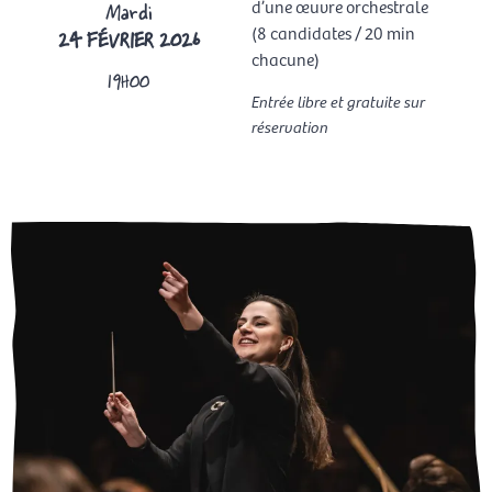
d’une œuvre orchestrale
Mardi
(8 candidates / 20 min
24 FÉVRIER 2026
chacune)
19H00
Entrée libre et gratuite sur
réservation
EN SAVOIR +