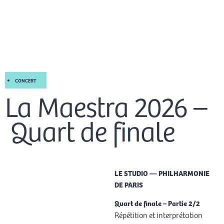
Aller
Men
au
FR
contenu
prin
CONCERT
La Maestra 2026 –
Quart de finale
LE STUDIO — PHILHARMONIE
DE PARIS
Quart de finale – Partie 2/2
Répétition et interprétation