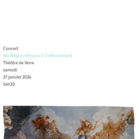
Aller
Men
au
FR
contenu
prin
Concert
Ma Région Virtuose à Châteaubriant
Théâtre de Verre
samedi
27 janvier 2024
14h30
Réservation