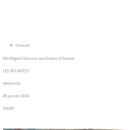
Aller
Men
au
FR
contenu
prin
Concert
Ma Région Virtuose aux Sables d'Olonne
LES ATLANTES
dimanche
28 janvier 2024
14h00
Réservation