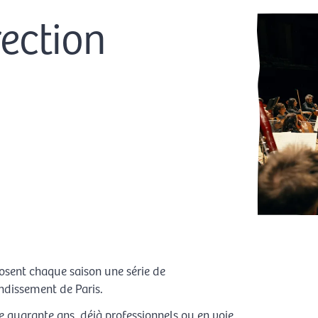
rection
posent chaque saison une série de
ondissement de Paris.
e quarante ans, déjà professionnels ou en voie