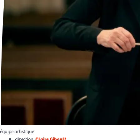
équipe artistique
direction
Claire Gibault