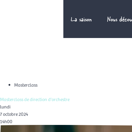
Aller
au
La saison
Nous décou
contenu
FR
Masterclass
Masterclass de direction d'orchestre
lundi
7 octobre 2024
14h00