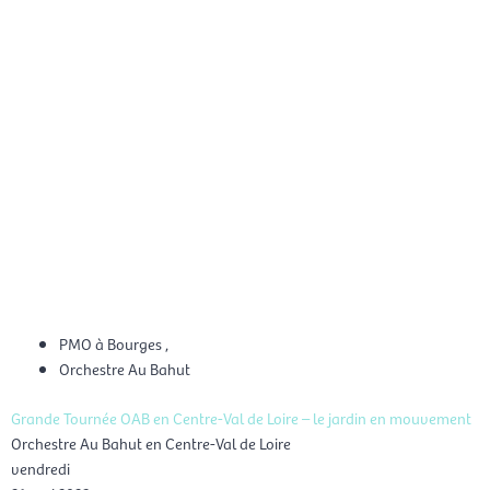
Aller
Men
au
FR
contenu
prin
PMO à Bourges
,
Orchestre Au Bahut
Grande Tournée OAB en Centre-Val de Loire – le jardin en mouvement
Orchestre Au Bahut en Centre-Val de Loire
vendredi