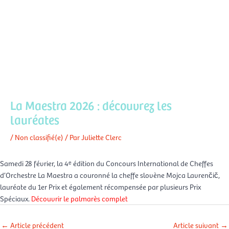
Aller
Men
au
FR
contenu
prin
La Maestra 2026 : découvrez les
lauréates
/
Non classifié(e)
/ Par
Juliette Clerc
Samedi 28 février, la 4ᵉ édition du Concours International de Cheffes
d’Orchestre La Maestra a couronné la cheffe slovène Mojca Lavrenčič,
lauréate du 1er Prix et également récompensée par plusieurs Prix
Spéciaux.
Découvrir le palmarès complet
←
Article précédent
Article suivant
→