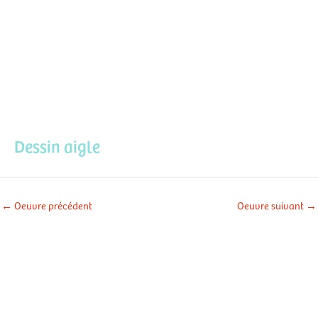
Aller
Men
au
contenu
prin
Dessin aigle
←
Oeuvre précédent
Oeuvre suivant
→