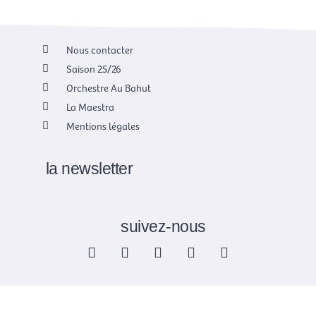
Nous contacter
Saison 25/26
Orchestre Au Bahut
La Maestra
Mentions légales
la newsletter
suivez-nous
F
X
I
Y
L
a
-
n
o
i
c
t
s
u
n
e
w
t
t
k
b
i
a
u
e
o
t
g
b
d