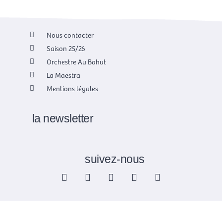
Nous contacter
Saison 25/26
Orchestre Au Bahut
La Maestra
Mentions légales
la newsletter
suivez-nous
F
X
I
Y
L
a
-
n
o
i
c
t
s
u
n
e
w
t
t
k
b
i
a
u
e
o
t
g
b
d