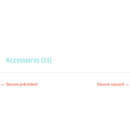
Aller
Men
au
contenu
prin
Accessoires (11)
←
Oeuvre précédent
Oeuvre suivant
→