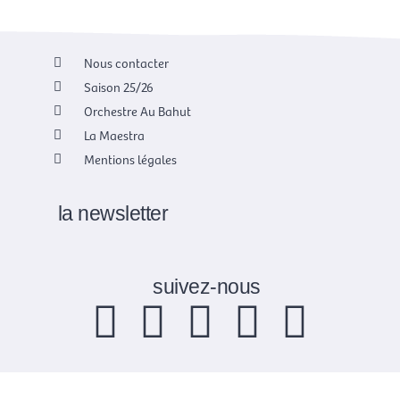
Nous contacter
Saison 25/26
Orchestre Au Bahut
La Maestra
Mentions légales
la newsletter
suivez-nous
F
X
I
Y
L
a
-
n
o
i