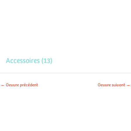
Aller
Men
au
contenu
prin
Accessoires (13)
←
Oeuvre précédent
Oeuvre suivant
→