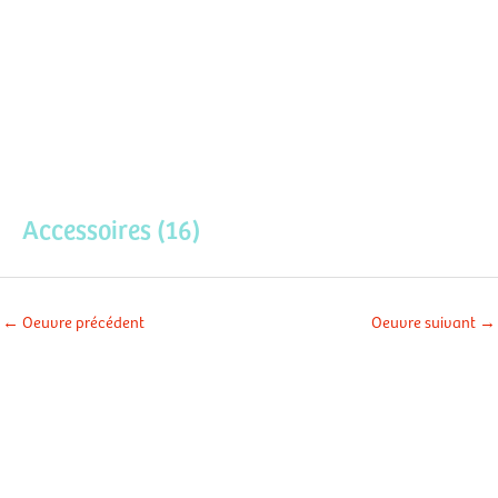
Aller
Men
au
contenu
prin
Accessoires (16)
←
Oeuvre précédent
Oeuvre suivant
→