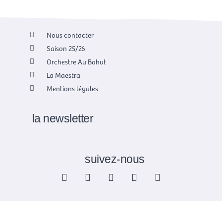
Nous contacter
Saison 25/26
Orchestre Au Bahut
La Maestra
Mentions légales
la newsletter
suivez-nous
F
X
I
Y
L
a
-
n
o
i
c
t
s
u
n
e
w
t
t
k
b
i
a
u
e
o
t
g
b
d