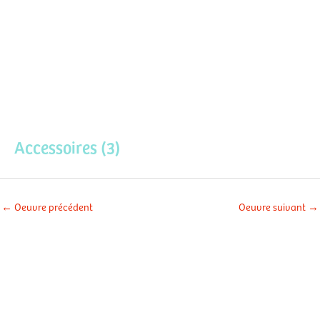
Aller
Men
au
contenu
prin
Accessoires (3)
←
Oeuvre précédent
Oeuvre suivant
→