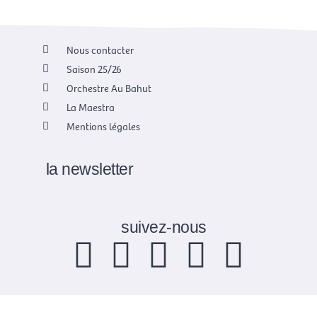
Nous contacter
Saison 25/26
Orchestre Au Bahut
La Maestra
Mentions légales
la newsletter
suivez-nous
F
X
I
Y
L
a
-
n
o
i