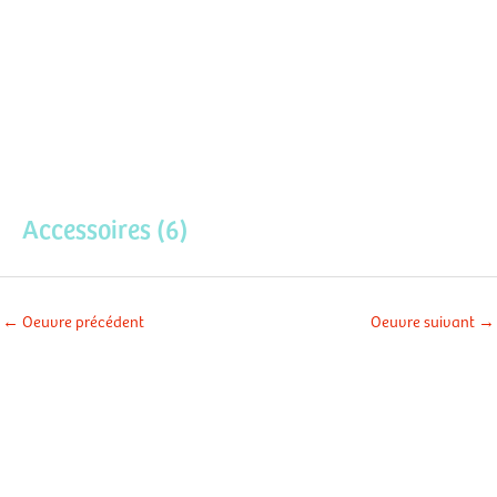
Aller
Men
au
contenu
prin
Accessoires (6)
←
Oeuvre précédent
Oeuvre suivant
→