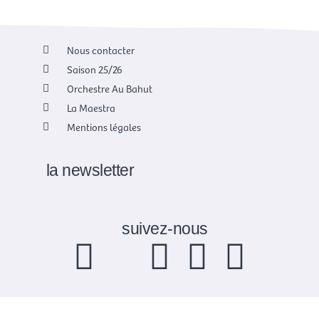
Nous contacter
Saison 25/26
Orchestre Au Bahut
La Maestra
Mentions légales
la newsletter
suivez-nous
F
X
I
Y
L
a
-
n
o
i