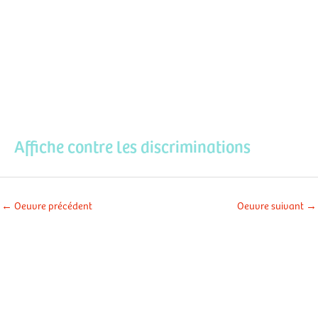
Aller
Men
au
contenu
prin
Affiche contre les discriminations
←
Oeuvre précédent
Oeuvre suivant
→