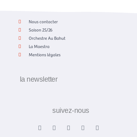
Nous contacter
Saison 25/26
Orchestre Au Bahut
La Maestra
Mentions légales
la newsletter
suivez-nous
F
X
I
Y
L
a
-
n
o
i
c
t
s
u
n