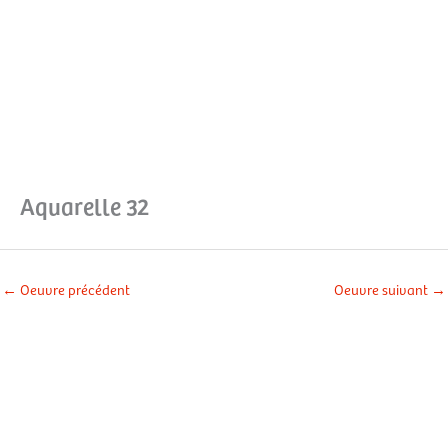
Aller
Men
au
contenu
prin
Aquarelle 32
←
Oeuvre précédent
Oeuvre suivant
→