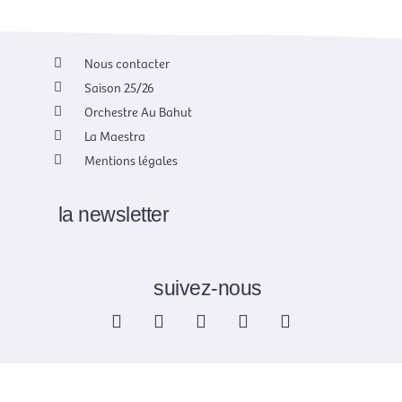
Nous contacter
Saison 25/26
Orchestre Au Bahut
La Maestra
Mentions légales
la newsletter
suivez-nous
F
X
I
Y
L
a
-
n
o
i
c
t
s
u
n
e
w
t
t
k
b
i
a
u
e
o
t
g
b
d