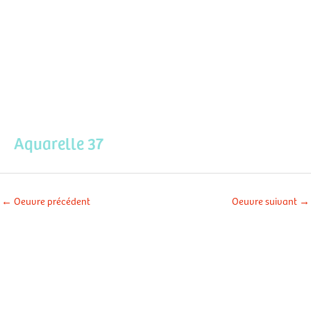
Aller
Men
au
contenu
prin
Aquarelle 37
←
Oeuvre précédent
Oeuvre suivant
→