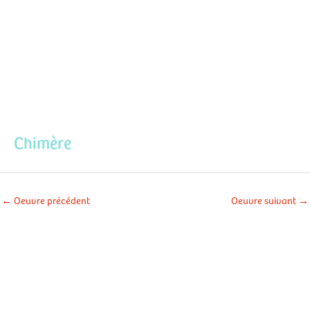
Aller
Men
au
contenu
prin
Chimère
←
Oeuvre précédent
Oeuvre suivant
→