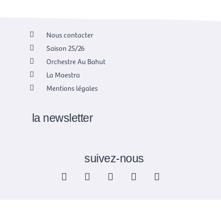
Nous contacter
Saison 25/26
Orchestre Au Bahut
La Maestra
Mentions légales
la newsletter
suivez-nous
F
X
I
Y
L
a
-
n
o
i
c
t
s
u
n
e
w
t
t
k
b
i
a
u
e
o
t
g
b
d