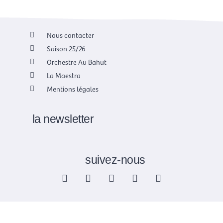
Nous contacter
Saison 25/26
Orchestre Au Bahut
La Maestra
Mentions légales
la newsletter
suivez-nous
F
X
I
Y
L
a
-
n
o
i
c
t
s
u
n
e
w
t
t
k
b
i
a
u
e
o
t
g
b
d