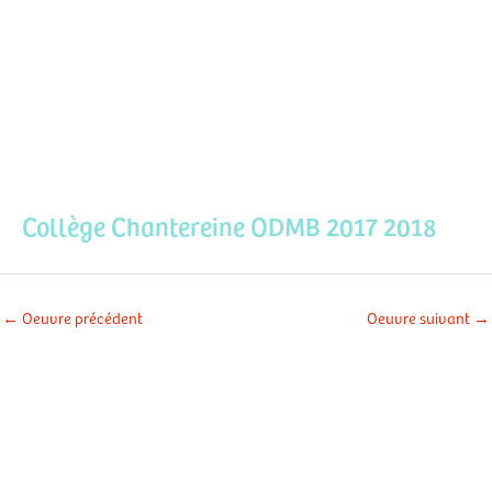
Aller
Men
au
contenu
prin
Collège Chantereine ODMB 2017 2018
←
Oeuvre précédent
Oeuvre suivant
→