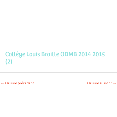
Aller
Men
au
contenu
prin
Collège Louis Braille ODMB 2014 2015
(2)
←
Oeuvre précédent
Oeuvre suivant
→