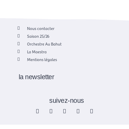
Nous contacter
Saison 25/26
Orchestre Au Bahut
La Maestra
Mentions légales
la newsletter
suivez-nous
F
X
I
Y
L
a
-
n
o
i
c
t
s
u
n
e
w
t
t
k