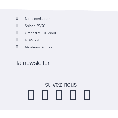
Nous contacter
Saison 25/26
Orchestre Au Bahut
La Maestra
Mentions légales
la newsletter
suivez-nous
F
X
I
Y
L
a
-
n
o
i