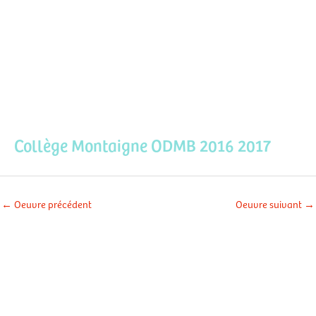
Aller
Men
au
contenu
prin
Collège Montaigne ODMB 2016 2017
←
Oeuvre précédent
Oeuvre suivant
→