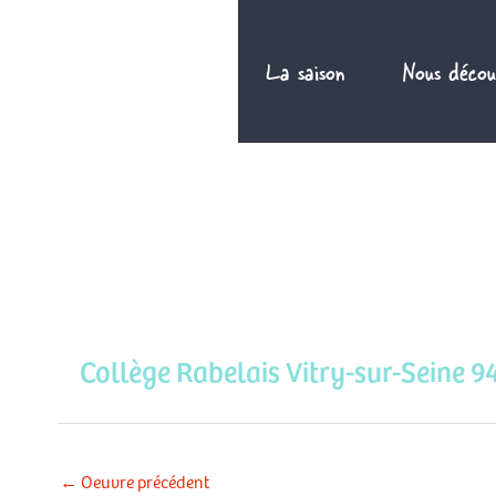
Aller
au
La saison
Nous décou
contenu
Collège Rabelais Vitry-sur-Seine 9
←
Oeuvre précédent