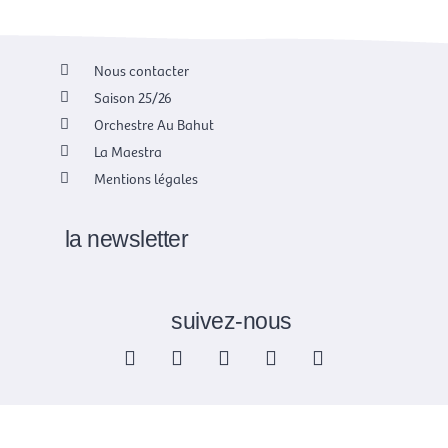
Nous contacter
Saison 25/26
Orchestre Au Bahut
La Maestra
Mentions légales
la newsletter
suivez-nous
F
X
I
Y
L
a
-
n
o
i
c
t
s
u
n
e
w
t
t
k
b
i
a
u
e
o
t
g
b
d