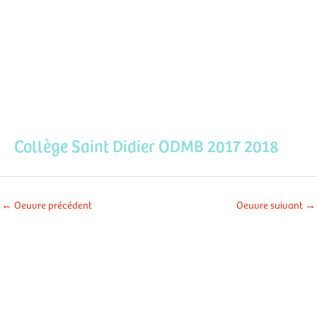
Aller
Men
au
contenu
prin
Collège Saint Didier ODMB 2017 2018
←
Oeuvre précédent
Oeuvre suivant
→