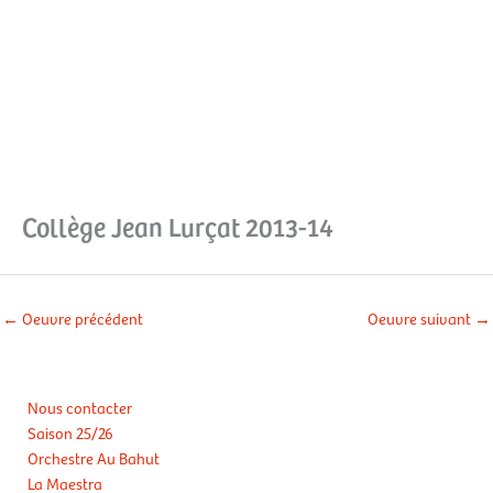
Aller
Men
au
contenu
prin
Collège Jean Lurçat 2013-14
←
Oeuvre précédent
Oeuvre suivant
→
Nous contacter
Saison 25/26
Orchestre Au Bahut
La Maestra