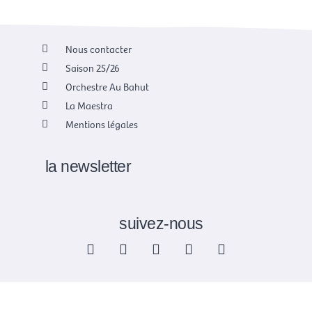
Nous contacter
Saison 25/26
Orchestre Au Bahut
La Maestra
Mentions légales
la newsletter
suivez-nous
F
X
I
Y
L
a
-
n
o
i
c
t
s
u
n
e
w
t
t
k
b
i
a
u
e
o
t
g
b
d