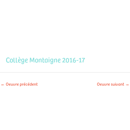
Aller
Men
au
contenu
prin
Collège Montaigne 2016-17
←
Oeuvre précédent
Oeuvre suivant
→