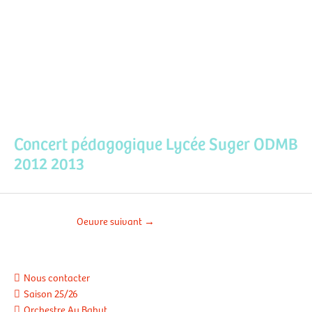
Aller
Men
au
contenu
prin
Concert pédagogique Lycée Suger ODMB
2012 2013
Oeuvre suivant
→
Nous contacter
Saison 25/26
Orchestre Au Bahut