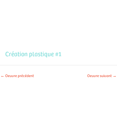
Aller
Men
au
contenu
prin
Création plastique #1
←
Oeuvre précédent
Oeuvre suivant
→