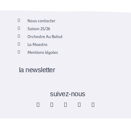
Nous contacter
Saison 25/26
Orchestre Au Bahut
La Maestra
Mentions légales
la newsletter
suivez-nous
F
X
I
Y
L
a
-
n
o
i
c
t
s
u
n
e
w
t
t
k
b
i
a
u
e
o
t
g
b
d