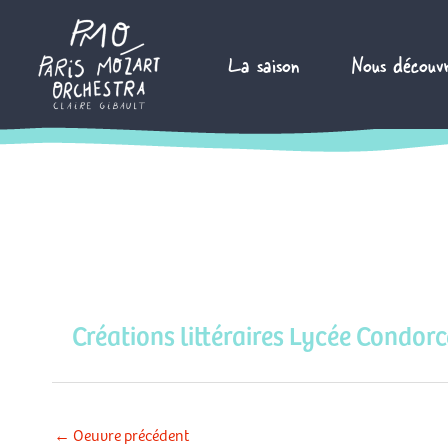
Aller
au
La saison
Nous découvr
contenu
Créations littéraires Lycée Condorc
←
Oeuvre précédent