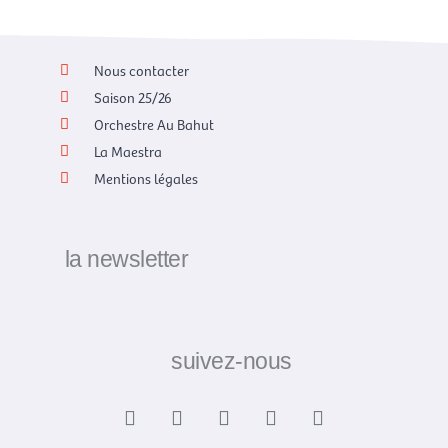
Nous contacter
Saison 25/26
Orchestre Au Bahut
La Maestra
Mentions légales
la newsletter
suivez-nous
F
X
I
Y
L
a
-
n
o
i
c
t
s
u
n