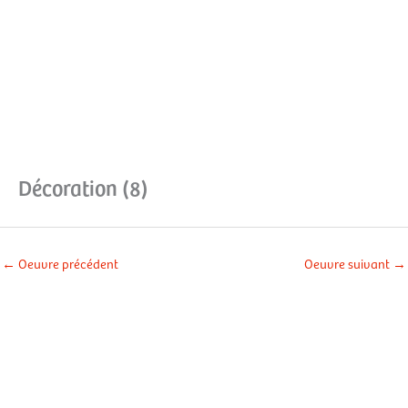
Aller
Men
au
contenu
prin
Décoration (8)
←
Oeuvre précédent
Oeuvre suivant
→