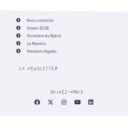
Nous contacter
Saison 25/26
Orchestre Au Bahut
La Maestra
Mentions légales
la newsletter
suivez-nous
F
X
I
Y
L
a
-
n
o
i
c
t
s
u
n
e
w
t
t
k
b
i
a
u
e
o
t
g
b
d