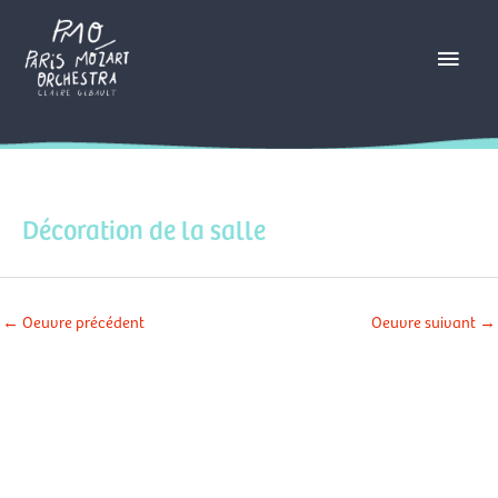
Aller
Menu
au
contenu
princ
Décoration de la salle
←
Oeuvre précédent
Oeuvre suivant
→