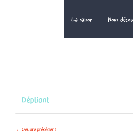
Aller
au
La saison
Nous décou
contenu
Dépliant
←
Oeuvre précédent