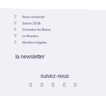
Nous contacter
Saison 25/26
Orchestre Au Bahut
La Maestra
Mentions légales
la newsletter
suivez-nous
F
X
I
Y
L
a
-
n
o
i
c
t
s
u
n
e
w
t
t
k
b
i
a
u
e
o
t
g
b
d