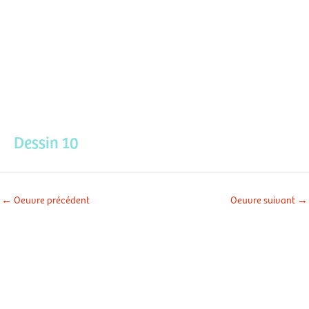
Aller
Men
au
contenu
prin
Dessin 10
←
Oeuvre précédent
Oeuvre suivant
→