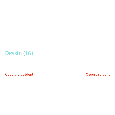
Aller
Men
au
contenu
prin
Dessin (16)
←
Oeuvre précédent
Oeuvre suivant
→