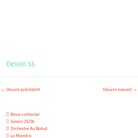
Aller
Men
au
contenu
prin
Dessin 16
←
Oeuvre précédent
Oeuvre suivant
→
Nous contacter
Saison 25/26
Orchestre Au Bahut
La Maestra