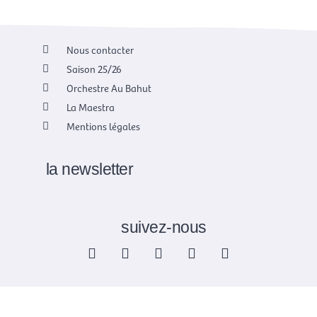
Nous contacter
Saison 25/26
Orchestre Au Bahut
La Maestra
Mentions légales
la newsletter
suivez-nous
F
X
I
Y
L
a
-
n
o
i
c
t
s
u
n
e
w
t
t
k
b
i
a
u
e
o
t
g
b
d