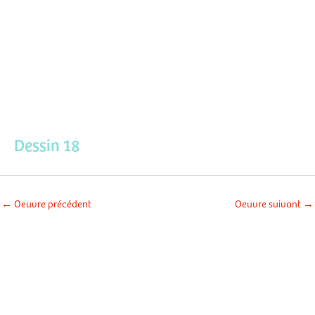
Aller
Men
au
contenu
prin
Dessin 18
←
Oeuvre précédent
Oeuvre suivant
→