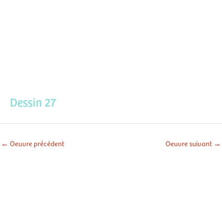
Aller
Men
au
contenu
prin
Dessin 27
←
Oeuvre précédent
Oeuvre suivant
→