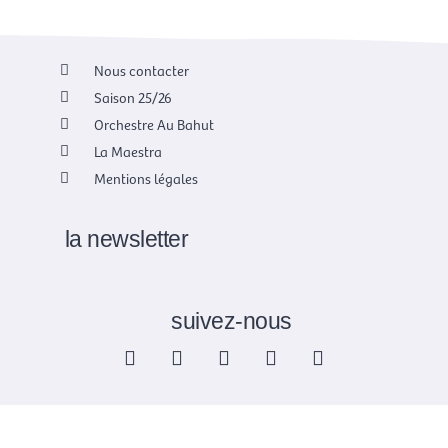
Nous contacter
Saison 25/26
Orchestre Au Bahut
La Maestra
Mentions légales
la newsletter
suivez-nous
F
X
I
Y
L
a
-
n
o
i
c
t
s
u
n
e
w
t
t
k
b
i
a
u
e
o
t
g
b
d