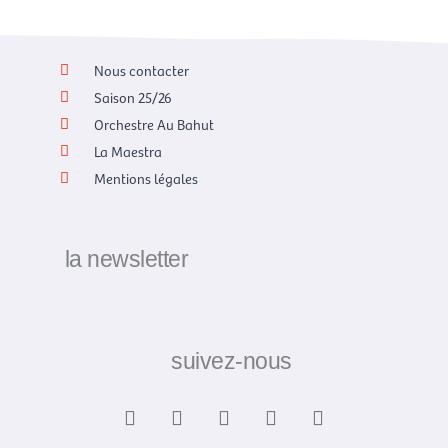
Nous contacter
Saison 25/26
Orchestre Au Bahut
La Maestra
Mentions légales
la newsletter
suivez-nous
F
X
I
Y
L
a
-
n
o
i
c
t
s
u
n