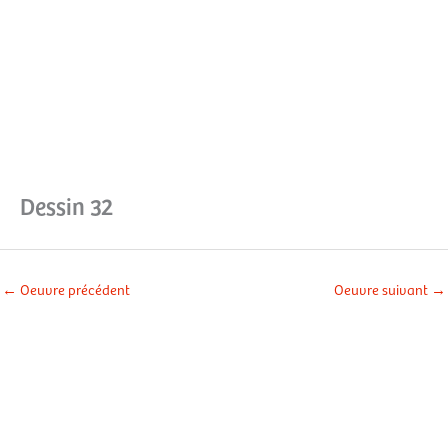
Aller
Men
au
contenu
prin
Dessin 32
←
Oeuvre précédent
Oeuvre suivant
→