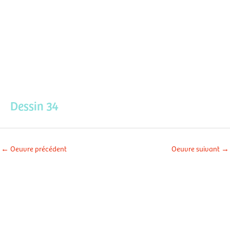
Aller
Men
au
contenu
prin
Dessin 34
←
Oeuvre précédent
Oeuvre suivant
→