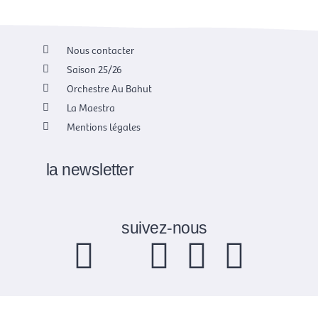
Nous contacter
Saison 25/26
Orchestre Au Bahut
La Maestra
Mentions légales
la newsletter
suivez-nous
F
X
I
Y
L
a
-
n
o
i