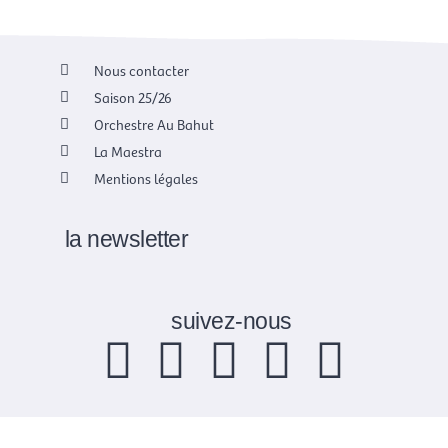
Nous contacter
Saison 25/26
Orchestre Au Bahut
La Maestra
Mentions légales
la newsletter
suivez-nous
F
X
I
Y
L
a
-
n
o
i