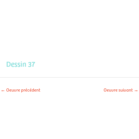
Aller
Men
au
contenu
prin
Dessin 37
←
Oeuvre précédent
Oeuvre suivant
→