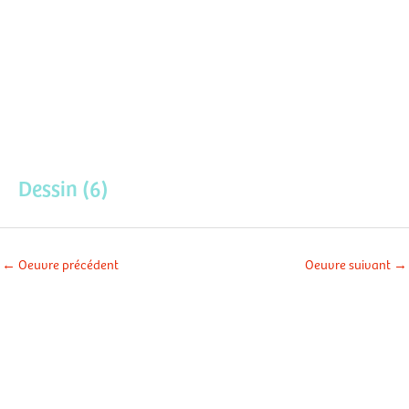
Aller
Men
au
contenu
prin
Dessin (6)
←
Oeuvre précédent
Oeuvre suivant
→