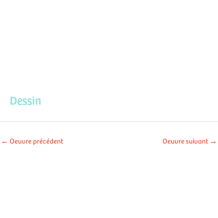
Aller
Men
au
contenu
prin
Dessin
←
Oeuvre précédent
Oeuvre suivant
→