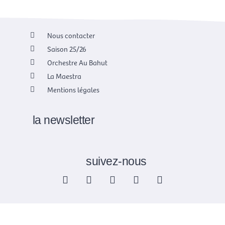
Nous contacter
Saison 25/26
Orchestre Au Bahut
La Maestra
Mentions légales
la newsletter
suivez-nous
F
X
I
Y
L
a
-
n
o
i
c
t
s
u
n
e
w
t
t
k
b
i
a
u
e
o
t
g
b
d