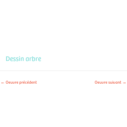
Aller
Men
au
contenu
prin
Dessin arbre
←
Oeuvre précédent
Oeuvre suivant
→