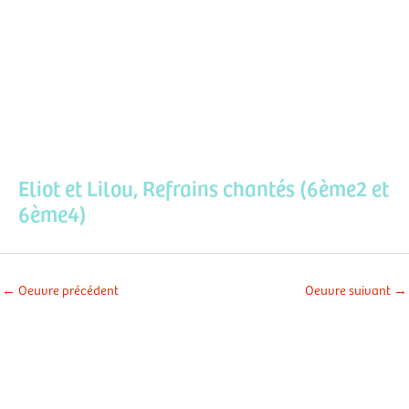
Aller
Men
au
contenu
prin
Eliot et Lilou, Refrains chantés (6ème2 et
6ème4)
←
Oeuvre précédent
Oeuvre suivant
→