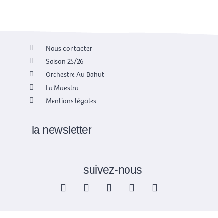
Nous contacter
Saison 25/26
Orchestre Au Bahut
La Maestra
Mentions légales
la newsletter
suivez-nous
F
X
I
Y
L
a
-
n
o
i
c
t
s
u
n
e
w
t
t
k