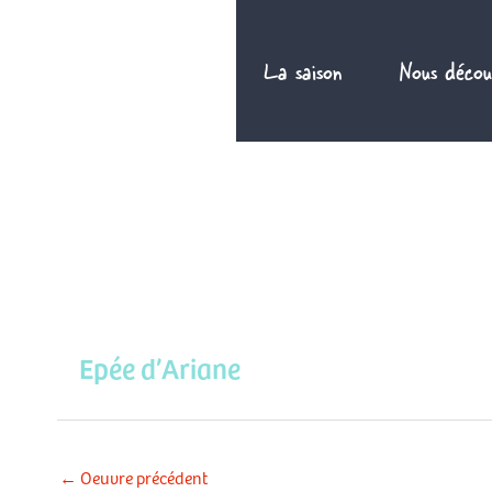
Aller
au
La saison
Nous décou
contenu
Epée d’Ariane
←
Oeuvre précédent