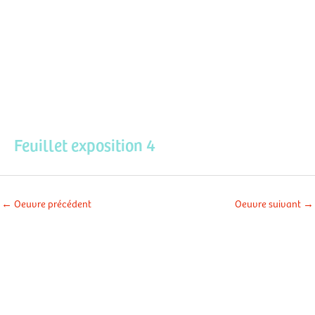
Aller
Men
au
contenu
prin
Feuillet exposition 4
←
Oeuvre précédent
Oeuvre suivant
→