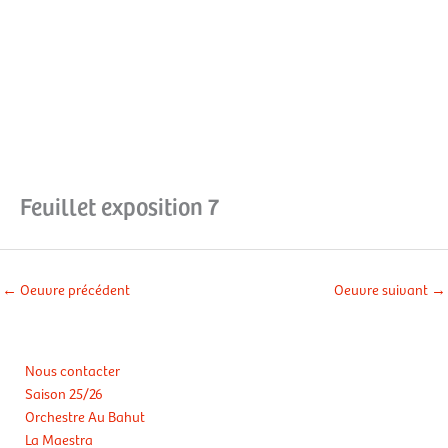
Aller
Men
au
contenu
prin
Feuillet exposition 7
←
Oeuvre précédent
Oeuvre suivant
→
Nous contacter
Saison 25/26
Orchestre Au Bahut
La Maestra