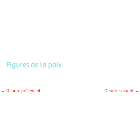
Aller
Men
au
contenu
prin
Figures de la paix
←
Oeuvre précédent
Oeuvre suivant
→