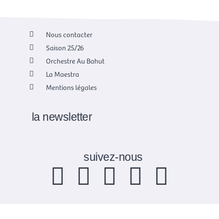
Nous contacter
Saison 25/26
Orchestre Au Bahut
La Maestra
Mentions légales
la newsletter
suivez-nous
F
X
I
Y
L
a
-
n
o
i