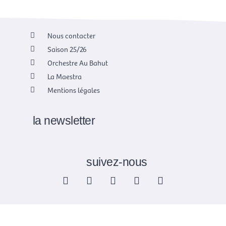
Nous contacter
Saison 25/26
Orchestre Au Bahut
La Maestra
Mentions légales
la newsletter
suivez-nous
F
X
I
Y
L
a
-
n
o
i
c
t
s
u
n
e
w
t
t
k
b
i
a
u
e
o
t
g
b
d