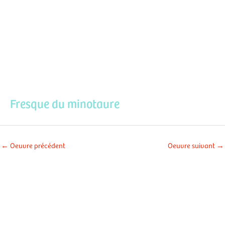
Aller
Men
au
contenu
prin
Fresque du minotaure
←
Oeuvre précédent
Oeuvre suivant
→