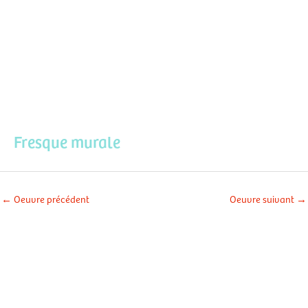
Aller
Men
au
contenu
prin
Fresque murale
←
Oeuvre précédent
Oeuvre suivant
→