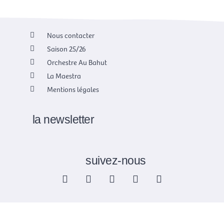
Nous contacter
Saison 25/26
Orchestre Au Bahut
La Maestra
Mentions légales
la newsletter
suivez-nous
F
X
I
Y
L
a
-
n
o
i
c
t
s
u
n
e
w
t
t
k
b
i
a
u
e
o
t
g
b
d