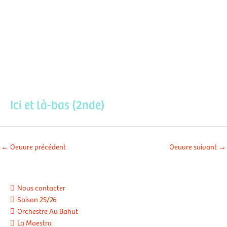
Aller
Men
au
contenu
prin
Ici et là-bas (2nde)
←
Oeuvre précédent
Oeuvre suivant
→
Nous contacter
Saison 25/26
Orchestre Au Bahut
La Maestra