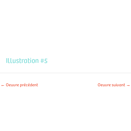
Aller
Men
au
contenu
prin
Illustration #5
←
Oeuvre précédent
Oeuvre suivant
→