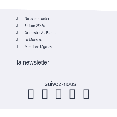
Nous contacter
Saison 25/26
Orchestre Au Bahut
La Maestra
Mentions légales
la newsletter
suivez-nous
F
X
I
Y
L
a
-
n
o
i